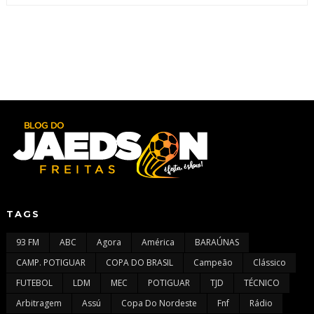
TAGS
93 FM
ABC
Agora
América
BARAÚNAS
CAMP. POTIGUAR
COPA DO BRASIL
Campeão
Clássico
FUTEBOL
LDM
MEC
POTIGUAR
TJD
TÉCNICO
Arbitragem
Assú
Copa Do Nordeste
Fnf
Rádio