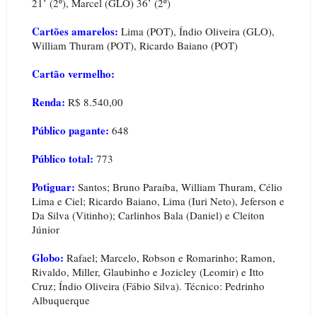
21’ (2º), Marcel (GLO) 36’ (2º)
Cartões amarelos:
Lima (POT), Índio Oliveira (GLO),
William Thuram (POT), Ricardo Baiano (POT)
Cartão vermelho:
Renda:
R$ 8.540,00
Público pagante:
648
Público total:
773
Potiguar:
Santos; Bruno Paraíba, William Thuram, Célio
Lima e Ciel; Ricardo Baiano, Lima (Iuri Neto), Jeferson e
Da Silva (Vitinho); Carlinhos Bala (Daniel) e Cleiton
Júnior
Globo:
Rafael; Marcelo, Robson e Romarinho; Ramon,
Rivaldo, Miller, Glaubinho e Jozicley (Leomir) e Itto
Cruz; Índio Oliveira (Fábio Silva). Técnico: Pedrinho
Albuquerque