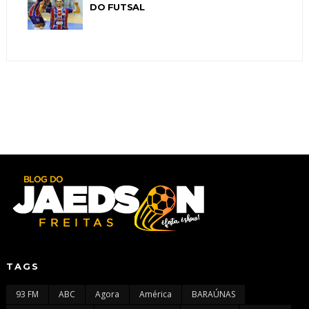
DO FUTSAL
TAGS
93 FM
ABC
Agora
América
BARAÚNAS