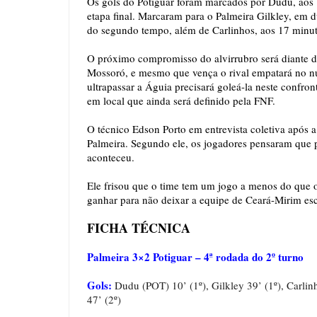
Os gols do Potiguar foram marcados por Dudu, aos 1
etapa final. Marcaram para o Palmeira Gilkley, em 
do segundo tempo, além de Carlinhos, aos 17 minu
O próximo compromisso do alvirrubro será diante do
Mossoró, e mesmo que vença o rival empatará no nú
ultrapassar a Águia precisará goleá-la neste confro
em local que ainda será definido pela FNF.
O técnico Edson Porto em entrevista coletiva após a 
Palmeira. Segundo ele, os jogadores pensaram que 
aconteceu.
Ele frisou que o time tem um jogo a menos do que o 
ganhar para não deixar a equipe de Ceará-Mirim esca
FICHA TÉCNICA
Palmeira 3×2 Potiguar – 4ª rodada do 2º turno
Gols:
Dudu (POT) 10’ (1º), Gilkley 39’ (1º), Carlinh
47’ (2º)