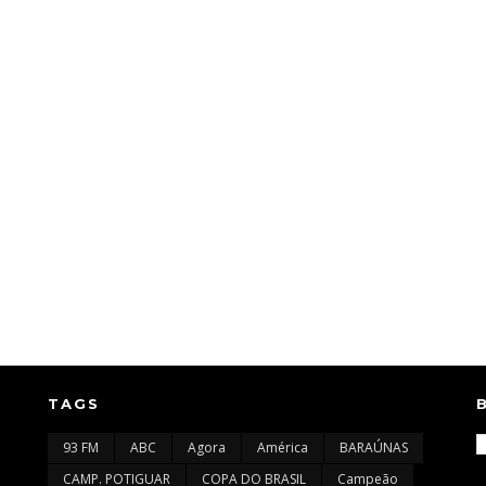
TAGS
93 FM
ABC
Agora
América
BARAÚNAS
CAMP. POTIGUAR
COPA DO BRASIL
Campeão