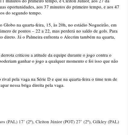
1 minutos do primeiro tempo, e Cleiton Júnior, aos 27 da
duas oportunidades, aos 37 minutos do primeiro tempo, e aos 47
tos do segundo tempo.
 Globo na quarta-feira, 15, às 20h, no estádio Nogueirão, em
mero de pontos – 22 a 22, mas perderá no saldo de gols. Para
nto direto. Já o Palmeira enfrenta o Alecrim também na quarta,
derrota criticou a atitude da equipe durante o jogo contra o
poderiam ganhar o jogo a qualquer momento e foi isso que não
rival pela vaga na Série D e que na quarta-feira o time tem de
par nessa briga direita pela vaga.
os (PAL) 17’ (2º), Cleiton Júnior (POT) 27’ (2º), Gilkley (PAL)