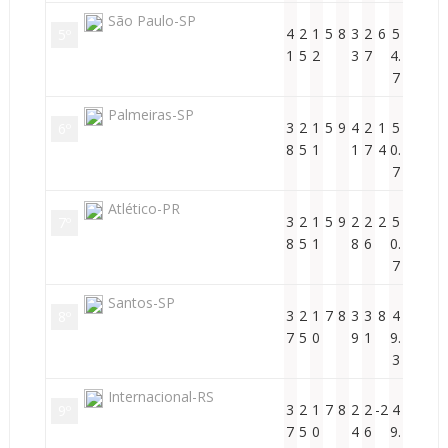
São Paulo-SP
4
2
1
5
8
3
2
6
5
5º
1
5
2
3
7
4.
7
Palmeiras-SP
3
2
1
5
9
4
2
1
5
6º
8
5
1
1
7
4
0.
7
Atlético-PR
3
2
1
5
9
2
2
2
5
7º
8
5
1
8
6
0.
7
Santos-SP
3
2
1
7
8
3
3
8
4
8º
7
5
0
9
1
9.
3
Internacional-RS
3
2
1
7
8
2
2
-2
4
9º
7
5
0
4
6
9.