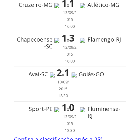
1
1
Cruzeiro-MG
Atlético-MG
x
13/09/2
015
16:00
1
3
Chapecoense
Flamengo-RJ
x
-SC
13/09/2
015
16:00
2
1
Avaí-SC
Goiás-GO
x
13/09/
2015
18:30
1
0
Sport-PE
Fluminense-
x
RJ
13/09/2
015
18:30
Confira a classificação após a 25ª