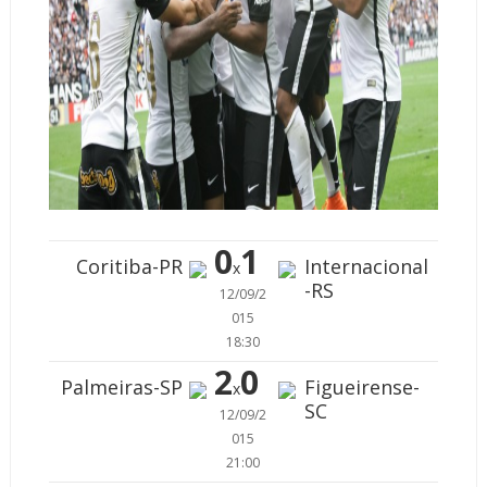
0
1
Coritiba-PR
Internacional
x
-RS
12/09/2
015
18:30
2
0
Palmeiras-SP
Figueirense-
x
SC
12/09/2
015
21:00