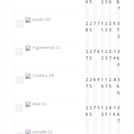
9
5
2
3
6
8.
7
Goiás-GO
2
2
7
7
1
2
2
0
3
15º
8
5
1
3
3
7.
3
Figueirense-SC
2
2
7
6
1
2
3
-1
3
16º
7
5
2
3
7
4
6.
0
Coritiba-PR
2
2
6
9
1
1
2
-8
3
17º
7
5
0
7
5
6.
0
Avaí-SC
2
2
7
5
1
2
4
-1
3
18º
6
5
3
5
1
6
4.
7
Joinville-SC