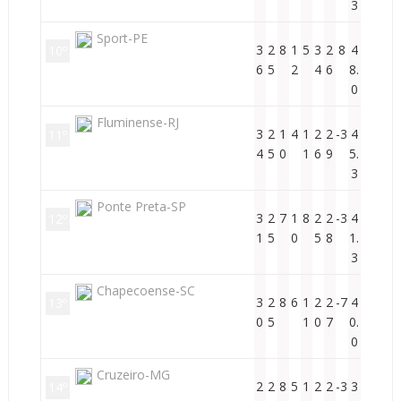
3
Sport-PE
3
2
8
1
5
3
2
8
4
10º
6
5
2
4
6
8.
0
Fluminense-RJ
3
2
1
4
1
2
2
-3
4
11º
4
5
0
1
6
9
5.
3
Ponte Preta-SP
3
2
7
1
8
2
2
-3
4
12º
1
5
0
5
8
1.
3
Chapecoense-SC
3
2
8
6
1
2
2
-7
4
13º
0
5
1
0
7
0.
0
Cruzeiro-MG
2
2
8
5
1
2
2
-3
3
14º