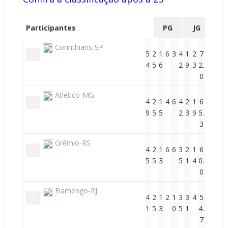
Participantes
PG
JG
V
Corinthians-SP
5
2
1
6
3
4
1
2
7
1º
4
5
6
2
9
3
2.
0
Atlético-MG
4
2
1
4
6
4
2
1
6
2º
9
5
5
2
3
9
5.
3
Grêmio-RS
4
2
1
6
6
3
2
1
6
3º
5
5
3
5
1
4
0.
0
Flamengo-RJ
4
2
1
2
1
3
3
4
5
4º
1
5
3
0
5
1
4.
7