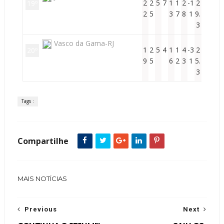
2
2
5
7
1
1
2
-1
2
19º
2
5
3
7
8
1
9.
3
Vasco da Gama-RJ
1
2
5
4
1
1
4
-3
2
20º
9
5
6
2
3
1
5.
3
Tags :
Compartilhe
MAIS NOTÍCIAS
Previous
Next