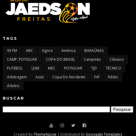
TAGS
93 FM
ABC
Agora
América
BARAÚNAS
CAMP. POTIGUAR
COPA DO BRASIL
Campeão
Clássico
FUTEBOL
LDM
MEC
POTIGUAR
TJD
TÉCNICO
Arbitragem
Assú
Copa Do Nordeste
Fnf
Rádio
Árbitro
BUSCAR
Created By
ThemeXpose
| Distributed By
Gooyaabi Templates