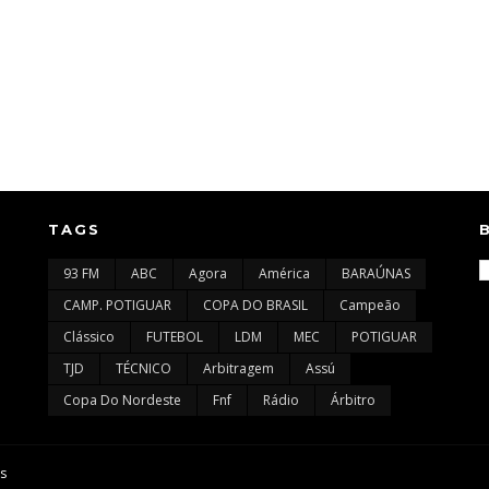
TAGS
93 FM
ABC
Agora
América
BARAÚNAS
CAMP. POTIGUAR
COPA DO BRASIL
Campeão
Clássico
FUTEBOL
LDM
MEC
POTIGUAR
TJD
TÉCNICO
Arbitragem
Assú
Copa Do Nordeste
Fnf
Rádio
Árbitro
s