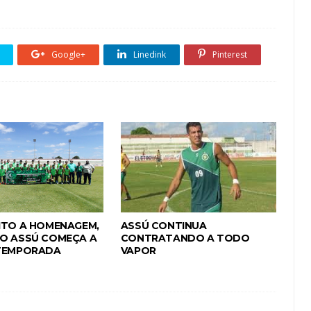
Google+
Linedink
Pinterest
ITO A HOMENAGEM,
ASSÚ CONTINUA
O ASSÚ COMEÇA A
CONTRATANDO A TODO
-TEMPORADA
VAPOR