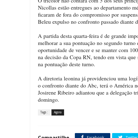
O tricolor não contará com 5 dos seus princi
Nicollas estão entregues ao departamento méd
ficaram de fora do compromisso por suspensã
Beleu expulso no confronto passado diante 
A partida desta quarta-feira é de grande im
melhorar a sua pontuação no segundo turno e
oportunidade de vencer e se manter com 100
na decisão da Copa RN, tendo em vista que s
na pontuação deste turno.
A diretoria leonina já providenciou uma logí
o confronto diante do Abc, terá o América
Josirene Ribeiro adiantou que a delegação tr
domingo.
Tags :
Agora
Compartilhe
Facebook
Twitter