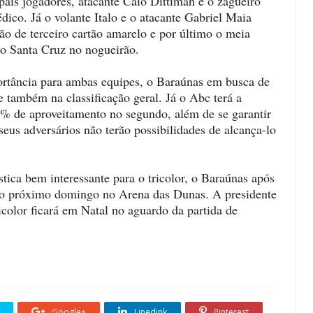
pais jogadores, atacante Caio Dittiman e o zagueiro
ico. Já o volante Italo e o atacante Gabriel Maia
o de terceiro cartão amarelo e por último o meia
do Santa Cruz no nogueirão.
portância para ambas equipes, o Baraúnas em busca de
 também na classificação geral. Já o Abc terá a
% de aproveitamento no segundo, além de se garantir
eus adversários não terão possibilidades de alcança-lo
stica bem interessante para o tricolor, o Baraúnas após
 no próximo domingo no Arena das Dunas. A presidente
icolor ficará em Natal no aguardo da partida de
Google+
Linedink
Pinterest