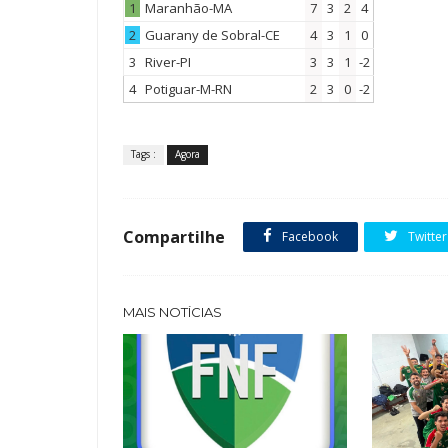
1
Maranhão-MA
7
3
2
4
2
Guarany de Sobral-CE
4
3
1
0
3
River-PI
3
3
1
-2
4
Potiguar-M-RN
2
3
0
-2
Tags :
Agora
Compartilhe
Facebook
Twitter
MAIS NOTÍCIAS