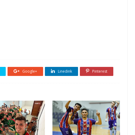
Google+
Linedink
Pinterest