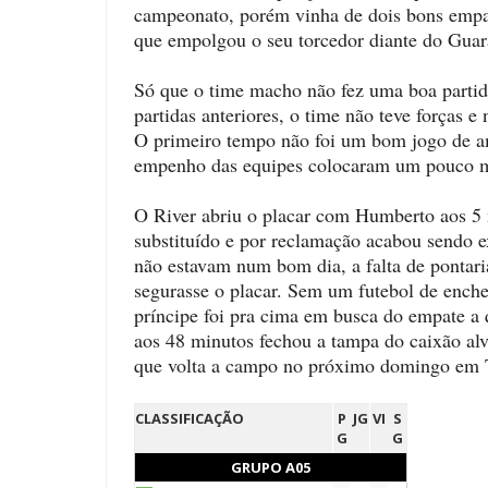
campeonato, porém vinha de dois bons empat
que empolgou o seu torcedor diante do Guar
Só que o time macho não fez uma boa partid
partidas anteriores, o time não teve forças e
O primeiro tempo não foi um bom jogo de amb
empenho das equipes colocaram um pouco m
O River abriu o placar com Humberto aos 5 
substituído e por reclamação acabou sendo e
não estavam num bom dia, a falta de pontari
segurasse o placar. Sem um futebol de ench
príncipe foi pra cima em busca do empate a
aos 48 minutos fechou a tampa do caixão alv
que volta a campo no próximo domingo em T
CLASSIFICAÇÃO
P
JG
VI
S
G
G
GRUPO A05