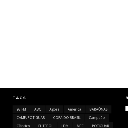
TAGS
93 FM
ABC
Agora
América
BARAÚNAS
CAMP. POTIGUAR
COPA DO BRASIL
Campeão
Clássico
FUTEBOL
LDM
MEC
POTIGUAR