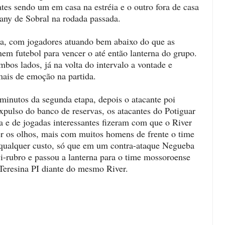
es sendo um em casa na estréia e o outro fora de casa
any de Sobral na rodada passada.
a, com jogadores atuando bem abaixo do que as
 nem futebol para vencer o até então lanterna do grupo.
os lados, já na volta do intervalo a vontade e
ais de emoção na partida.
minutos da segunda etapa, depois o atacante poi
xpulso do banco de reservas, os atacantes do Potiguar
a e de jogadas interessantes fizeram com que o River
er os olhos, mais com muitos homens de frente o time
 qualquer custo, só que em um contra-ataque Negueba
i-rubro e passou a lanterna para o time mossoroense
eresina PI diante do mesmo River.