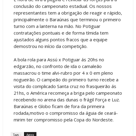
conclusão do campeonato estadual. Os nossos
representantes tem a obrigação de reagir e rápido,
principalmente o Baraúnas que terminou o primeiro
turno com a lanterna na mão. No Potiguar
contratações pontuais e de forma tímida tem
ajustados alguns pontos fracos que a equipe
demostrou no início da competição.
A bola rola para Assú x Potiguar ás 20hs no
edgarzão, no confronto de ida o camaleão
massacrou o time alvi-rubro por 4 x 0 em pleno
nogueirão. O campeão do primeiro turno recebe a
visita do complicado Santa cruz no frasqueirão ás
21hs, o América recomeça a briga pelo campeonato
recebendo no arena das dunas o frágil Força e Luz.
Baraúnas e Globo ficam de fora da primeira
rodada,motivo o compromisso da águia de ceará-
mirim ter compromisso pela Copa do Nordeste.
Tags :
Agora