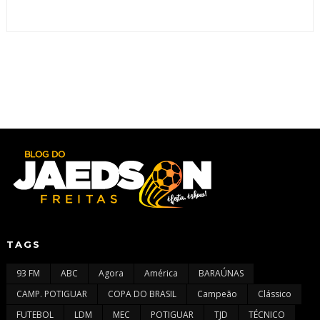
TAGS
93 FM
ABC
Agora
América
BARAÚNAS
CAMP. POTIGUAR
COPA DO BRASIL
Campeão
Clássico
FUTEBOL
LDM
MEC
POTIGUAR
TJD
TÉCNICO