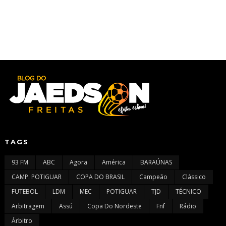
TAGS
93 FM
ABC
Agora
América
BARAÚNAS
CAMP. POTIGUAR
COPA DO BRASIL
Campeão
Clássico
FUTEBOL
LDM
MEC
POTIGUAR
TJD
TÉCNICO
Arbitragem
Assú
Copa Do Nordeste
Fnf
Rádio
Árbitro