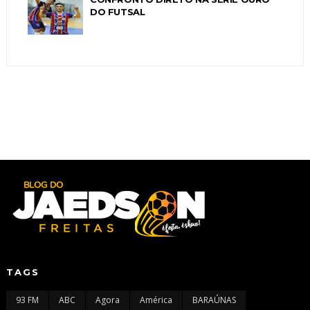
DO FUTSAL
TAGS
93 FM
ABC
Agora
América
BARAÚNAS