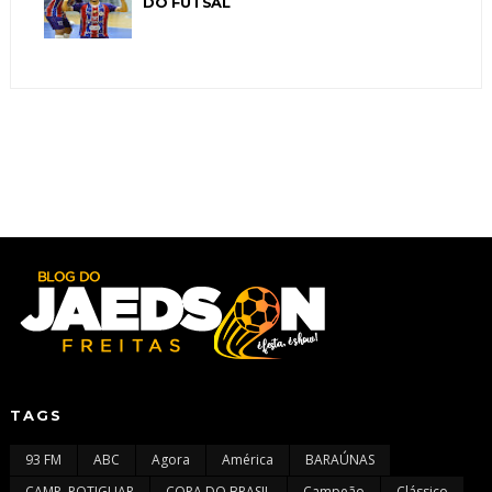
DO FUTSAL
TAGS
93 FM
ABC
Agora
América
BARAÚNAS
CAMP. POTIGUAR
COPA DO BRASIL
Campeão
Clássico