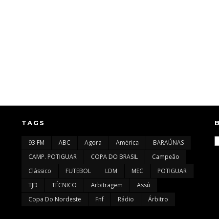
TAGS
93 FM
ABC
Agora
América
BARAÚNAS
CAMP. POTIGUAR
COPA DO BRASIL
Campeão
Clássico
FUTEBOL
LDM
MEC
POTIGUAR
TJD
TÉCNICO
Arbitragem
Assú
Copa Do Nordeste
Fnf
Rádio
Árbitro