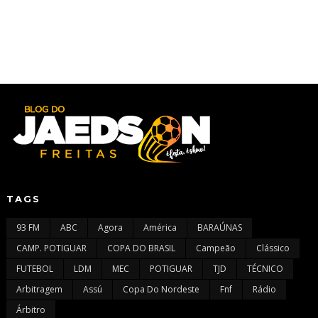
TAGS
93 FM
ABC
Agora
América
BARAÚNAS
CAMP. POTIGUAR
COPA DO BRASIL
Campeão
Clássico
FUTEBOL
LDM
MEC
POTIGUAR
TJD
TÉCNICO
Arbitragem
Assú
Copa Do Nordeste
Fnf
Rádio
Árbitro