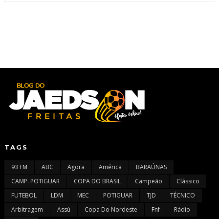
TAGS
93 FM
ABC
Agora
América
BARAÚNAS
CAMP. POTIGUAR
COPA DO BRASIL
Campeão
Clássico
FUTEBOL
LDM
MEC
POTIGUAR
TJD
TÉCNICO
Arbitragem
Assú
Copa Do Nordeste
Fnf
Rádio