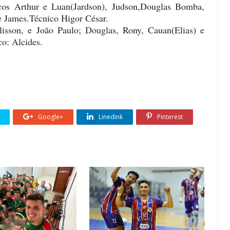
cos Arthur e Luan(Jardson), Judson,Douglas Bomba,
e James.Técnico Higor César.
lisson, e João Paulo; Douglas, Rony, Cauan(Elias) e
ico: Alcides.
Google+
Linedink
Pinterest