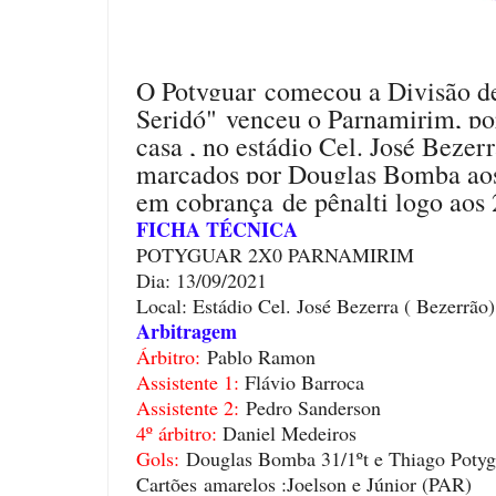
O Potyguar
começou a Divisão d
Seridó" venceu o Parnamirim, po
casa , no estádio Cel. José Bezer
marcados por Douglas Bomba aos 
em cobrança de pênalti logo aos 
FICHA TÉCNICA
POTYGUAR 2X0 PARNAMIRIM
Dia: 13/09/2021
Local: Estádio Cel. José Bezerra ( Bezerrão)
Arbitragem
Árbitro:
Pablo Ramon
Assistente 1:
Flávio Barroca
Assistente 2:
Pedro Sanderson
4º árbitro:
Daniel Medeiros
Gols:
Douglas Bomba 31/1ºt e Thiago Potygu
Cartões
amarelos :Joelson e Júnior (PAR)