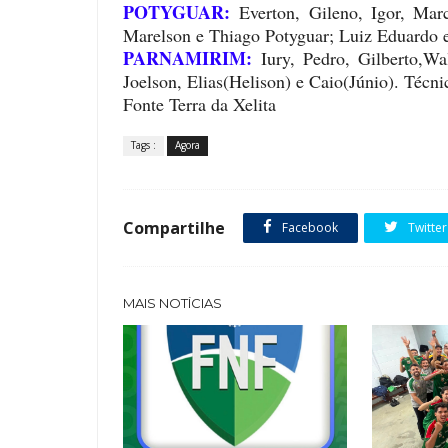
POTYGUAR:
Everton, Gileno, Igor, Mar
Marelson e Thiago Potyguar; Luiz Eduardo 
PARNAMIRIM:
Iury, Pedro, Gilberto,Wa
Joelson, Elias(Helison) e Caio(Júnio). Técn
Fonte Terra da Xelita
Tags :
Agora
Compartilhe
Facebook
Twitter
MAIS NOTÍCIAS