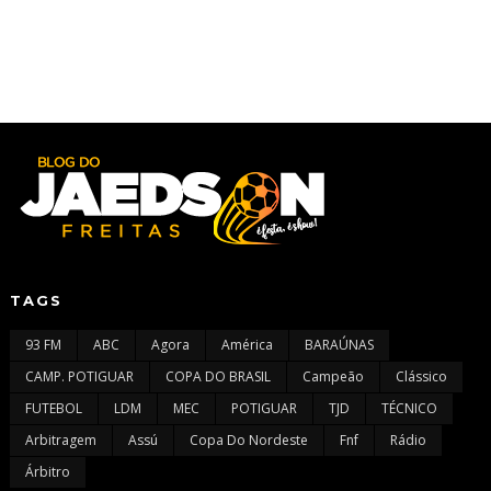
TAGS
93 FM
ABC
Agora
América
BARAÚNAS
CAMP. POTIGUAR
COPA DO BRASIL
Campeão
Clássico
FUTEBOL
LDM
MEC
POTIGUAR
TJD
TÉCNICO
Arbitragem
Assú
Copa Do Nordeste
Fnf
Rádio
Árbitro