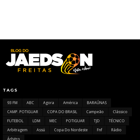
TAGS
93 FM
ABC
Agora
América
BARAÚNAS
CAMP. POTIGUAR
COPA DO BRASIL
Campeão
Clássico
FUTEBOL
LDM
MEC
POTIGUAR
TJD
TÉCNICO
Arbitragem
Assú
Copa Do Nordeste
Fnf
Rádio
Árbitro