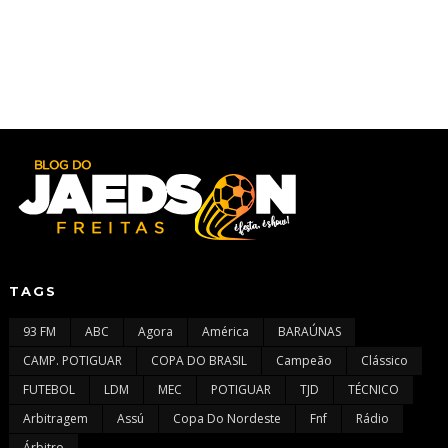
TAGS
93 FM
ABC
Agora
América
BARAÚNAS
CAMP. POTIGUAR
COPA DO BRASIL
Campeão
Clássico
FUTEBOL
LDM
MEC
POTIGUAR
TJD
TÉCNICO
Arbitragem
Assú
Copa Do Nordeste
Fnf
Rádio
Árbitro