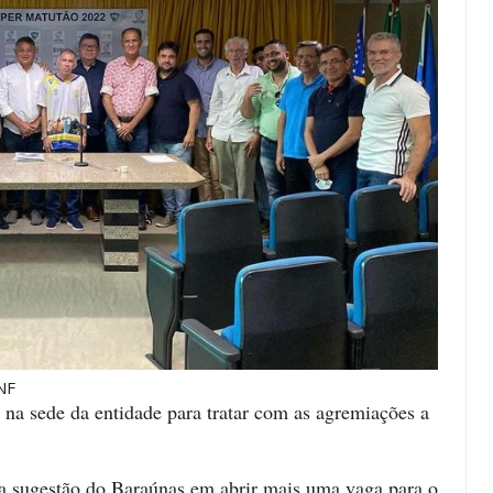
F
, na sede da entidade para tratar com as agremiações a
 a sugestão do Baraúnas em abrir mais uma vaga para o