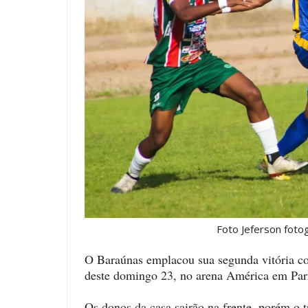
Foto Jeferson fotogra
O Baraúnas emplacou sua segunda vitória con
deste domingo 23, no arena América em Par
Os donos da casa sairão na frente, porém o