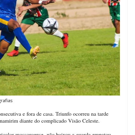
fias
secutiva e fora de casa. Triunfo ocorreu na tarde
namirim diante do complicado Visão Celeste.
 tricolor mossoroense não baixou a guarda empatou