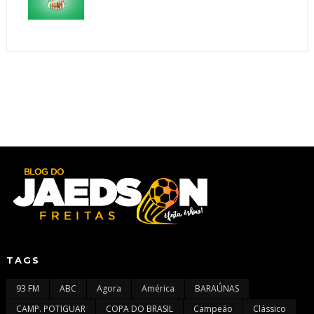
TAGS
93 FM
ABC
Agora
América
BARAÚNAS
CAMP. POTIGUAR
COPA DO BRASIL
Campeão
Clássico