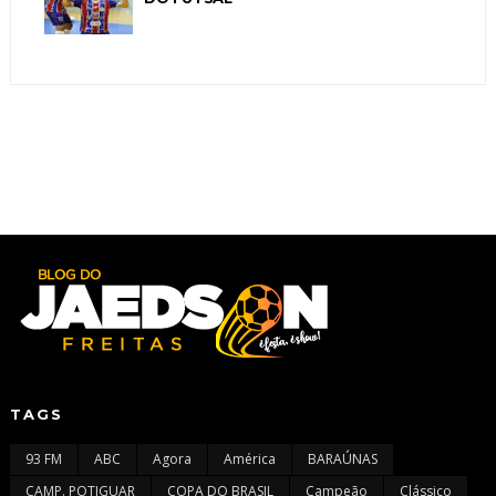
TAGS
93 FM
ABC
Agora
América
BARAÚNAS
CAMP. POTIGUAR
COPA DO BRASIL
Campeão
Clássico