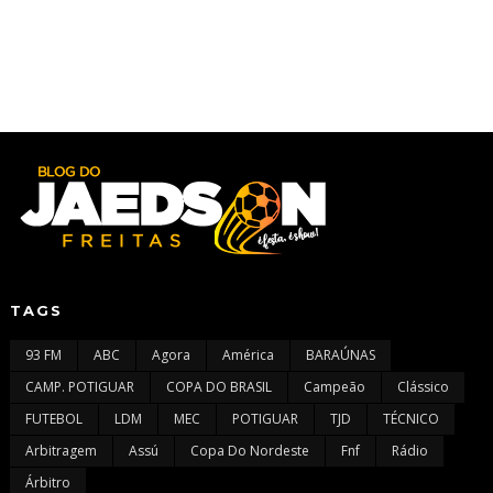
TAGS
93 FM
ABC
Agora
América
BARAÚNAS
CAMP. POTIGUAR
COPA DO BRASIL
Campeão
Clássico
FUTEBOL
LDM
MEC
POTIGUAR
TJD
TÉCNICO
Arbitragem
Assú
Copa Do Nordeste
Fnf
Rádio
Árbitro