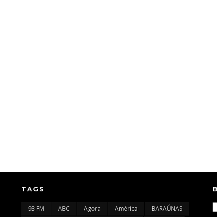
TAGS
93 FM
ABC
Agora
América
BARAÚNAS