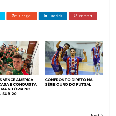
Google+
Linedink
Pinterest
 VENCE AMÉRICA
CONFRONTO DIRETO NA
CASA E CONQUISTA
SÉRIE OURO DO FUTSAL
IRA VITÓRIA NO
 SUB-20
Next