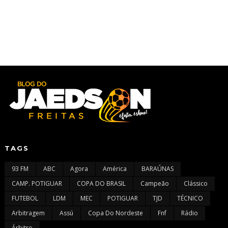
TAGS
93 FM
ABC
Agora
América
BARAÚNAS
CAMP. POTIGUAR
COPA DO BRASIL
Campeão
Clássico
FUTEBOL
LDM
MEC
POTIGUAR
TJD
TÉCNICO
Arbitragem
Assú
Copa Do Nordeste
Fnf
Rádio
Árbitro