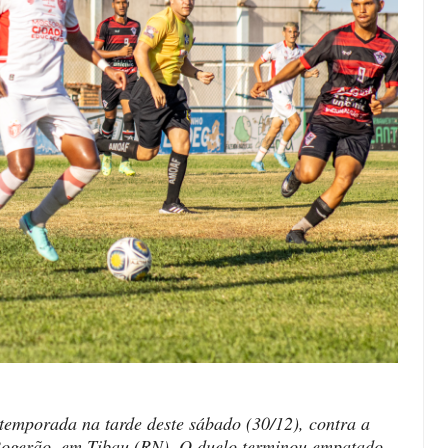
temporada na tarde deste sábado (30/12), contra a
 Rogerão, em Tibau (RN). O duelo terminou empatado