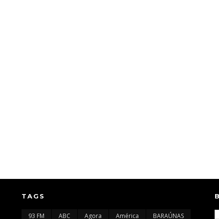
TAGS
93 FM
ABC
Agora
América
BARAÚNAS