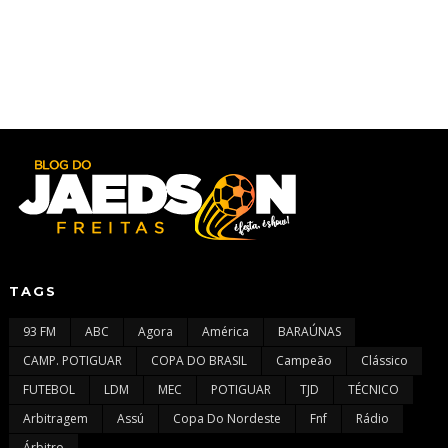
TAGS
93 FM
ABC
Agora
América
BARAÚNAS
CAMP. POTIGUAR
COPA DO BRASIL
Campeão
Clássico
FUTEBOL
LDM
MEC
POTIGUAR
TJD
TÉCNICO
Arbitragem
Assú
Copa Do Nordeste
Fnf
Rádio
Árbitro