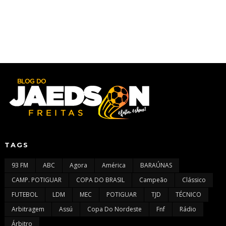
TAGS
93 FM
ABC
Agora
América
BARAÚNAS
CAMP. POTIGUAR
COPA DO BRASIL
Campeão
Clássico
FUTEBOL
LDM
MEC
POTIGUAR
TJD
TÉCNICO
Arbitragem
Assú
Copa Do Nordeste
Fnf
Rádio
Árbitro