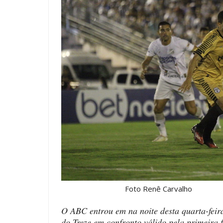
Foto Renê Carvalho
O ABC entrou em na noite desta quarta-fei
do Treze em confronto válido pela primeira