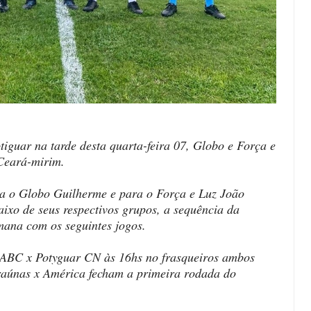
guar na tarde desta quarta-feira 07, Globo e Força e
 Ceará-mirim.
a o Globo Guilherme e para o Força e Luz João
ixo de seus respectivos grupos, a sequência da
emana com os seguintes jogos.
, ABC x Potyguar CN às 16hs no frasqueiros ambos
raúnas x América fecham a primeira rodada do