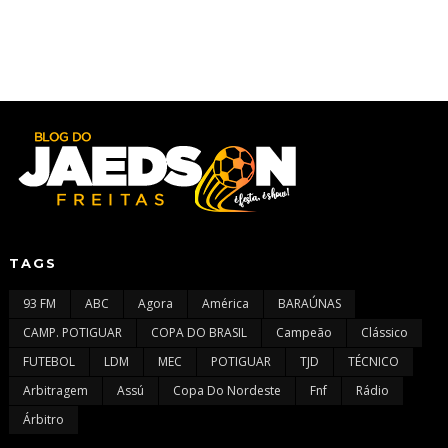
TAGS
93 FM
ABC
Agora
América
BARAÚNAS
CAMP. POTIGUAR
COPA DO BRASIL
Campeão
Clássico
FUTEBOL
LDM
MEC
POTIGUAR
TJD
TÉCNICO
Arbitragem
Assú
Copa Do Nordeste
Fnf
Rádio
Árbitro