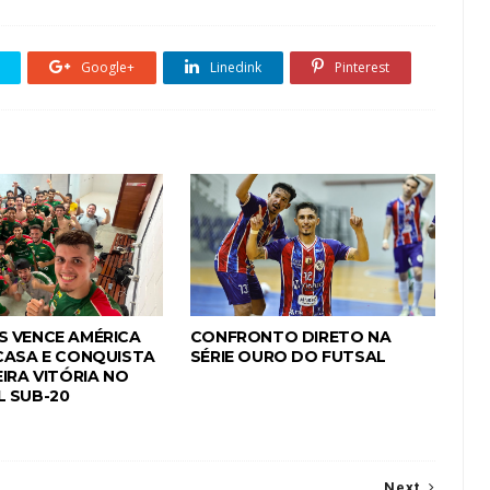
Google+
Linedink
Pinterest
 VENCE AMÉRICA
CONFRONTO DIRETO NA
CASA E CONQUISTA
SÉRIE OURO DO FUTSAL
IRA VITÓRIA NO
 SUB-20
Next