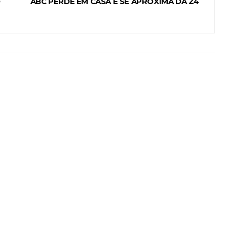
O
ABC PERDE EM CASA E SE APROXIMA DA Z4