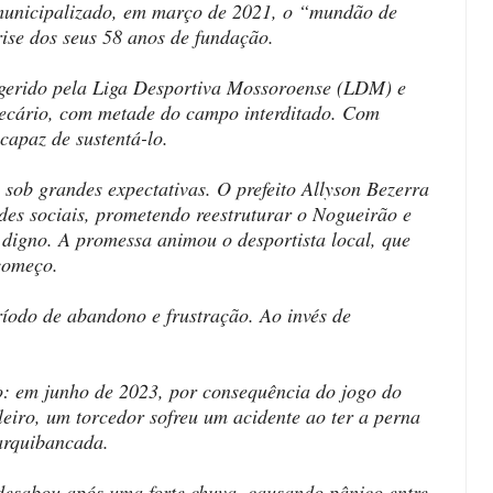
 municipalizado, em março de 2021, o “mundão de
ise dos seus 58 anos de fundação.
 gerido pela Liga Desportiva Mossoroense (LDM) e
precário, com metade do campo interditado. Com
capaz de sustentá-lo.
 sob grandes expectativas. O prefeito Allyson Bezerra
des sociais, prometendo reestruturar o Nogueirão e
 digno. A promessa animou o desportista local, que
começo.
ríodo de abandono e frustração. Ao invés de
o: em junho de 2023, por consequência do jogo do
eiro, um torcedor sofreu um acidente ao ter a perna
 arquibancada.
 desabou após uma forte chuva, causando pânico entre