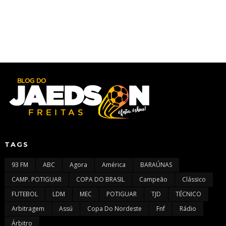
TAGS
93 FM
ABC
Agora
América
BARAÚNAS
CAMP. POTIGUAR
COPA DO BRASIL
Campeão
Clássico
FUTEBOL
LDM
MEC
POTIGUAR
TJD
TÉCNICO
Arbitragem
Assú
Copa Do Nordeste
Fnf
Rádio
Árbitro