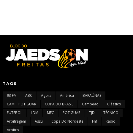
TAGS
93 FM
ABC
Agora
América
BARAÚNAS
CAMP. POTIGUAR
COPA DO BRASIL
Campeão
Clássico
FUTEBOL
LDM
MEC
POTIGUAR
TJD
TÉCNICO
Arbitragem
Assú
Copa Do Nordeste
Fnf
Rádio
Árbitro