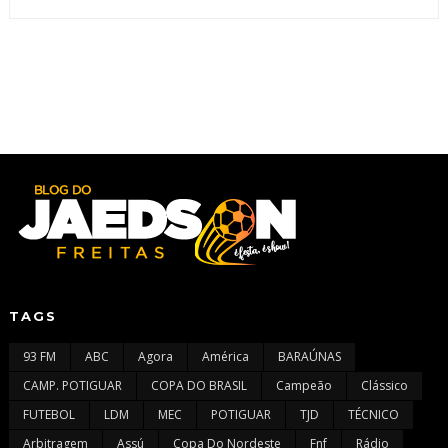
TAGS
93 FM
ABC
Agora
América
BARAÚNAS
CAMP. POTIGUAR
COPA DO BRASIL
Campeão
Clássico
FUTEBOL
LDM
MEC
POTIGUAR
TJD
TÉCNICO
Arbitragem
Assú
Copa Do Nordeste
Fnf
Rádio