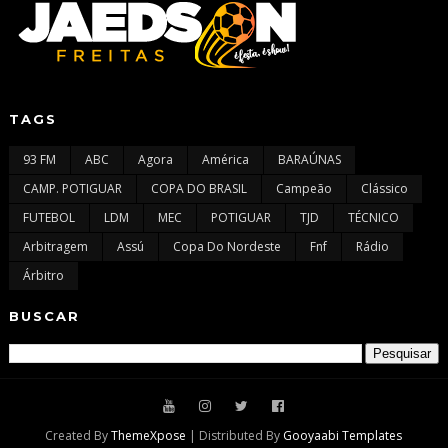
TAGS
93 FM
ABC
Agora
América
BARAÚNAS
CAMP. POTIGUAR
COPA DO BRASIL
Campeão
Clássico
FUTEBOL
LDM
MEC
POTIGUAR
TJD
TÉCNICO
Arbitragem
Assú
Copa Do Nordeste
Fnf
Rádio
Árbitro
BUSCAR
Created By
ThemeXpose
| Distributed By
Gooyaabi Templates