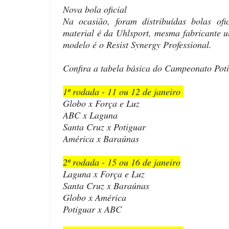
Nova bola oficial
Na ocasião, foram distribuídas bolas of
material é da Uhlsport, mesma fabricante u
modelo é o Resist Synergy Professional.
Confira a tabela básica do Campeonato Pot
1ª rodada - 11 ou 12 de janeiro
Globo x Força e Luz
ABC x Laguna
Santa Cruz x Potiguar
América x Baraúnas
2ª rodada - 15 ou 16 de janeiro
Laguna x Força e Luz
Santa Cruz x Baraúnas
Globo x América
Potiguar x ABC