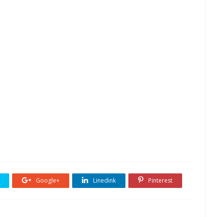
Google+
Linedink
Pinterest