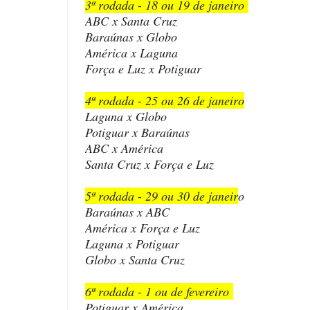
3ª rodada - 18 ou 19 de janeiro
ABC x Santa Cruz
Baraúnas x Globo
América x Laguna
Força e Luz x Potiguar
4ª rodada - 25 ou 26 de janeiro
Laguna x Globo
Potiguar x Baraúnas
ABC x América
Santa Cruz x Força e Luz
5ª rodada - 29 ou 30 de janeir
o
Baraúnas x ABC
América x Força e Luz
Laguna x Potiguar
Globo x Santa Cruz
6ª rodada - 1 ou de fevereiro
Potiguar x América