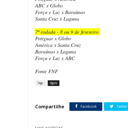
ABC x Globo
Força e Luz x Baraúnas
Santa Cruz x Laguna
7ª rodada - 8 ou 9 de fevereiro
Potiguar x Globo
América x Santa Cruz
Baraúnas x Laguna
Força e Luz x ABC
Fonte FNF
Tags :
Agora
Compartilhe
Facebook
Twitter