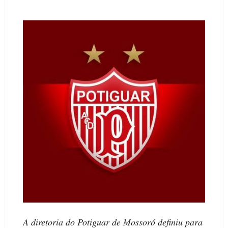
A diretoria do Potiguar de Mossoró definiu para